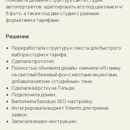
Обновить дизайн и структуру сайта студии
автопортретов: адаптировать его под цветные и ч/
б фото, а также под две студии с разными
форматами и тарифами.
Решение
Переработала структуру и тексты для быстрого
выбора студии и тарифа;
Сделала прототип;
Полностью обновила дизайн: сменила ч/б гамму
на светлый бежевый фон с жёлтыми акцентами,
добавила мягкие «студийные» тени;
Сделала вёрстку на Тильде;
Подключила домен;
Выполнила базовую SEO-настройку;
Интегрировала виджет Yclients для приема
заявок;
Записала видео-инструкцию.