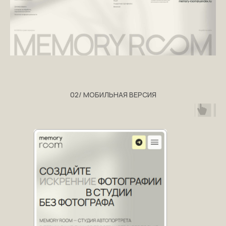
сроков проекта?
Заполните форму справа или напишите
мне в удобном мессенджере. Свяжусь с
вами в течение нескольких часов в
рабочее время.
02/ МОБИЛЬНАЯ ВЕРСИЯ
+7
Я соглашаюсь с
обработкой
персональных данных
и
Политикой
конфиденциальности
ОТПРАВИТЬ