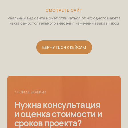
СОГЛАСИЕ НА ОБРАБОТКУ ДАННЫХ
СВЯЗАТЬСЯ СО МНОЙ
СМОТРЕТЬ САЙТ
+7 926 738-75-70
ihadieva@gmail.com
Реальный вид сайта может отличаться от исходного макета
из-за самостоятельного внесения изменений заказчиком
ВЕРНУТЬСЯ К КЕЙСАМ
*Instagram принадлежит компании Meta, признанной
экстремистской и запрещённой на территории РФ