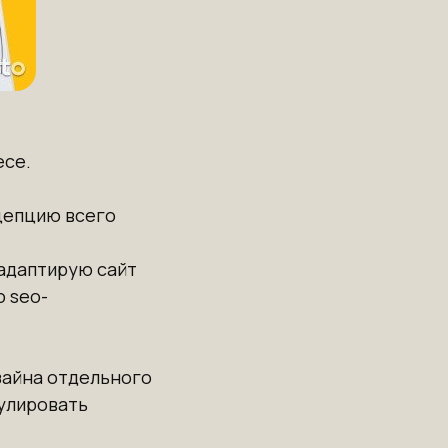
есе.
нцепцию всего
 адаптирую сайт
 seo-
зайна отдельного
гулировать